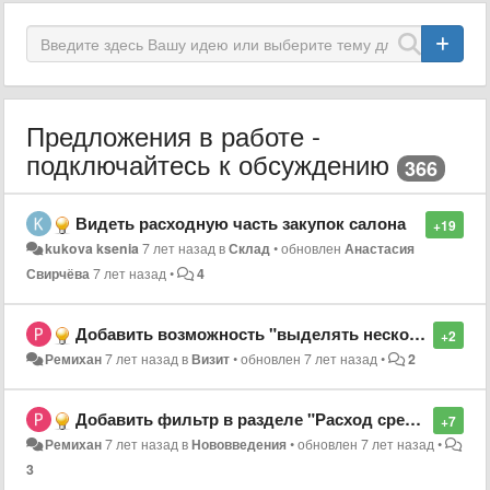
Предложения в работе -
подключайтесь к обсуждению
366
Видеть расходную часть закупок салона
+19
kukova ksenia
7 лет назад
в
Склад
•
обновлен
Анастасия
Свирчёва
7 лет назад
•
4
Добавить возможность "выделять несколько позиций" из списка для удаления
+2
Ремихан
7 лет назад
в
Визит
•
обновлен
7 лет назад
•
2
Добавить фильтр в разделе "Расход средств" поиск по "сумме"
+7
Ремихан
7 лет назад
в
Нововведения
•
обновлен
7 лет назад
•
3