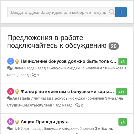
Предложения в работе -
подключайтесь к обсуждению
20
Начисление бонусов должно быть только после оплаты
+8
Елена
2 года назад
в
Бонусы и скидки
•
обновлен
Ася Бычкова
1
месяц назад
•
1
Фильтр по клиентам с бонусными картами
+11
Anastasia
7 лет назад
в
Бонусы и скидки
•
обновлен
Эм-Бэлль
Студия-Красоты-Жулеби
1 год назад
•
2
Акция Приведи друга
+4
nic9
6 лет назад
в
Бонусы и скидки
•
обновлен
Эм-Бэлль