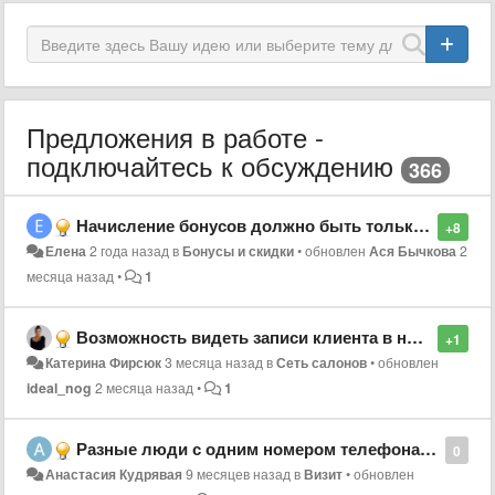
Предложения в работе -
подключайтесь к обсуждению
366
Начисление бонусов должно быть только после оплаты
+8
Елена
2 года назад
в
Бонусы и скидки
•
обновлен
Ася Бычкова
2
месяца назад
•
1
Возможность видеть записи клиента в нескольких филиалах
+1
Катерина Фирсюк
3 месяца назад
в
Сеть салонов
•
обновлен
ideal_nog
2 месяца назад
•
1
Разные люди с одним номером телефона. Путаница.
0
Анастасия Кудрявая
9 месяцев назад
в
Визит
•
обновлен