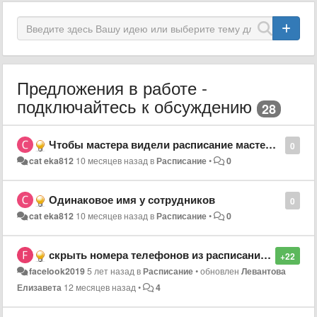
Предложения в работе -
подключайтесь к обсуждению
28
Чтобы мастера видели расписание мастеров своей категории
0
cat eka812
10 месяцев назад
в
Расписание
•
0
Одинаковое имя у сотрудников
0
cat eka812
10 месяцев назад
в
Расписание
•
0
скрыть номера телефонов из расписания, чтобы они не отображались на основной странице
+22
facelook2019
5 лет назад
в
Расписание
•
обновлен
Левантова
Елизавета
12 месяцев назад
•
4